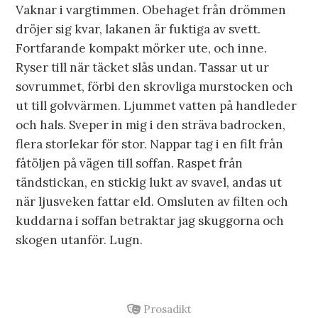
Vaknar i vargtimmen. Obehaget från drömmen
dröjer sig kvar, lakanen är fuktiga av svett.
Fortfarande kompakt mörker ute, och inne.
Ryser till när täcket slås undan. Tassar ut ur
sovrummet, förbi den skrovliga murstocken och
ut till golvvärmen. Ljummet vatten på handleder
och hals. Sveper in mig i den sträva badrocken,
flera storlekar för stor. Nappar tag i en filt från
fåtöljen på vägen till soffan. Raspet från
tändstickan, en stickig lukt av svavel, andas ut
när ljusveken fattar eld. Omsluten av filten och
kuddarna i soffan betraktar jag skuggorna och
skogen utanför. Lugn.
Prosadikt