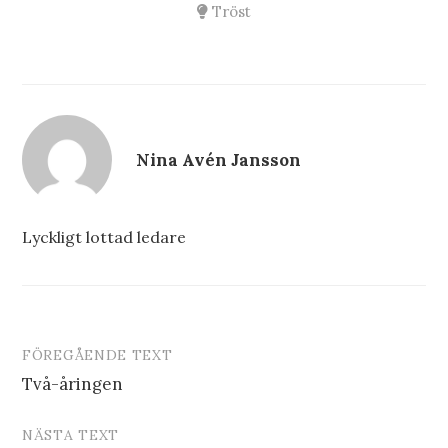
Tröst
Nina Avén Jansson
Lyckligt lottad ledare
FÖREGÅENDE TEXT
Inläggsnavigering
Två-åringen
NÄSTA TEXT