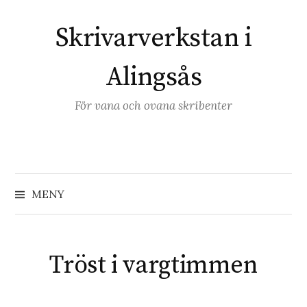
Hoppa
till
Skrivarverkstan i
innehåll
Alingsås
För vana och ovana skribenter
Sök
efter:
MENY
Tröst i vargtimmen